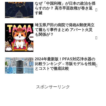
なぜ「中国利権」が日本の政治を揺
らすのか？ 高市早苗政権が巻き返
す鍵
埼玉県戸田の病院で発砲&郵便局立
て籠もり事件まとめ アパート火災
も関係が？
2024年最新版！PFAS対応浄水器の
比較ランキング – 市販モデルを性能
とコストで徹底比較
スポンサーリンク