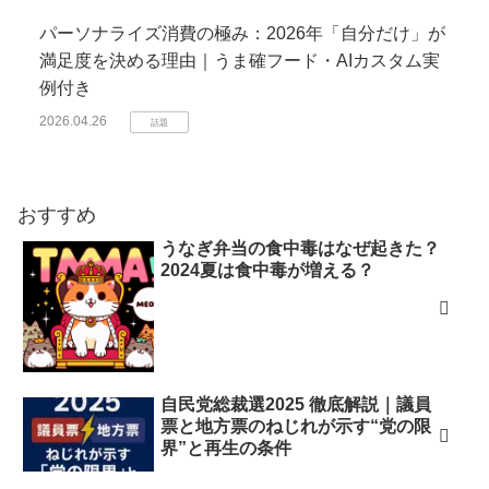
パーソナライズ消費の極み：2026年「自分だけ」が
満足度を決める理由｜うま確フード・AIカスタム実
例付き
2026.04.26
話題
おすすめ
うなぎ弁当の食中毒はなぜ起きた？
2024夏は食中毒が増える？
自民党総裁選2025 徹底解説｜議員
票と地方票のねじれが示す“党の限
界”と再生の条件