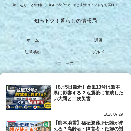
毎日をもっと便利に、今すぐ役立つ知識と生活のヒントをお届け！
知っトク！暮らしの情報局
ホーム
話題
注意喚起
グルメ
ニュース
【8月5日最新】台風13号は熊本
災害
県に影響する？地震後に警戒した
い大雨と二次災害
2026.07.29
【熊本地震】福祉避難所は誰が使
災害
える？高齢者・障害者・妊婦の対