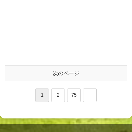
次のページ
次
1
2
75
へ