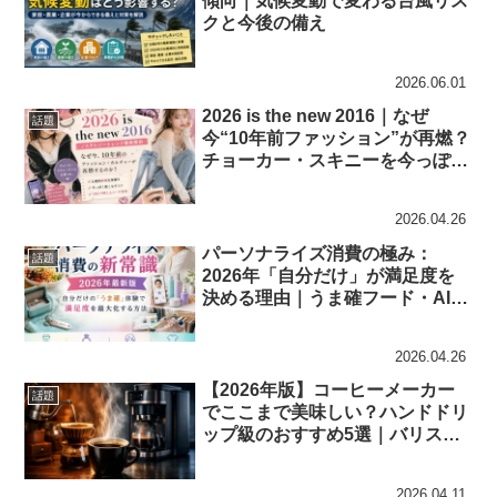
傾向｜気候変動で変わる台風リス
クと今後の備え
2026.06.01
2026 is the new 2016｜なぜ
話題
今“10年前ファッション”が再燃？
チョーカー・スキニーを今っぽく
着る完全ガイド
2026.04.26
パーソナライズ消費の極み：
話題
2026年「自分だけ」が満足度を
決める理由｜うま確フード・AIカ
スタム実例付き
2026.04.26
【2026年版】コーヒーメーカー
話題
でここまで美味しい？ハンドドリ
ップ級のおすすめ5選｜バリスタ
級の味を自宅で再現
2026.04.11