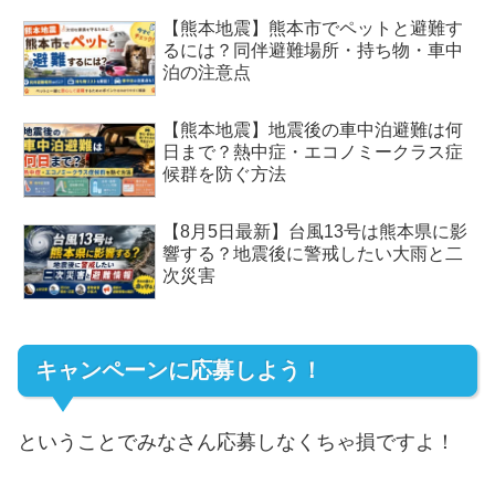
【熊本地震】熊本市でペットと避難す
るには？同伴避難場所・持ち物・車中
泊の注意点
【熊本地震】地震後の車中泊避難は何
日まで？熱中症・エコノミークラス症
候群を防ぐ方法
【8月5日最新】台風13号は熊本県に影
響する？地震後に警戒したい大雨と二
次災害
キャンペーンに応募しよう！
ということでみなさん応募しなくちゃ損ですよ！