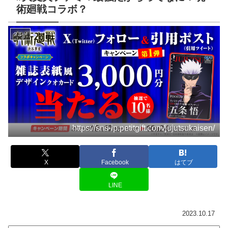
術廻戦コラボ？
グルメ
https://sns-lp.petitgift.com/jujutsukaisen/
X
Facebook
はてブ
LINE
2023.10.17