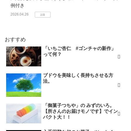
例付き
2026.04.26
話題
おすすめ
「いちご杏仁 #ゴンチャの新作」
って何？
ブドウを美味しく長持ちさせる方
法。
「御菓子つちや」の みずのいろ。
【所さんのお届けモノです】でイン
パクト大！！