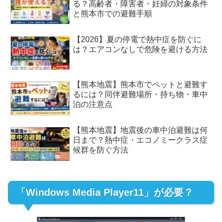
る？高齢者・障害者・妊婦の対象条件
と熊本市での避難手順
【2026】夏の停電で熱中症を防ぐに
は？エアコンなしで危険を避ける方法
【熊本地震】熊本市でペットと避難す
るには？同伴避難場所・持ち物・車中
泊の注意点
【熊本地震】地震後の車中泊避難は何
日まで？熱中症・エコノミークラス症
候群を防ぐ方法
「Windows Media Player11」が必要？