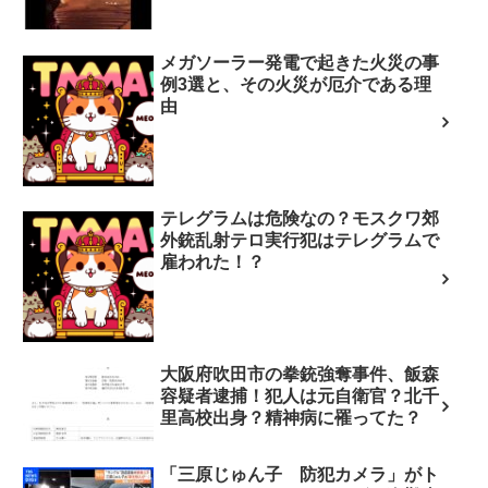
メガソーラー発電で起きた火災の事
例3選と、その火災が厄介である理
由
テレグラムは危険なの？モスクワ郊
外銃乱射テロ実行犯はテレグラムで
雇われた！？
大阪府吹田市の拳銃強奪事件、飯森
容疑者逮捕！犯人は元自衛官？北千
里高校出身？精神病に罹ってた？
「三原じゅん子 防犯カメラ」がト