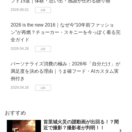
フト15選｜体験・思い出・感謝が伝わる贈り物
2026.06.01
話題
2026 is the new 2016｜なぜ今“10年前ファッショ
ン”が再燃？チョーカー・スキニーを今っぽく着る完
全ガイド
2026.04.26
話題
パーソナライズ消費の極み：2026年「自分だけ」が
満足度を決める理由｜うま確フード・AIカスタム実
例付き
2026.04.26
話題
おすすめ
首里城火災の謎動画が出回る！？間
近で撮影？撮影者が判明！！