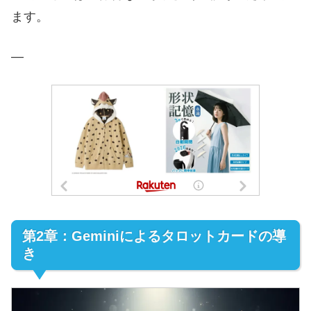
ます。
—
第2章：Geminiによるタロットカードの導
き