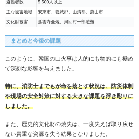
避難者数
5,500人以上
主な被害地域
安東市、義城郡、山清郡、蔚山市
文化財被害
孤雲寺全焼、河回村一部避難
まとめと今後の課題
このように、韓国の山火事は人的にも物的にも極め
て深刻な影響を与えました。
特に、消防士までもが命を落とす状況は、防災体制
や現場の安全対策に対する大きな課題を浮き彫りに
しました。
また、歴史的文化財の焼失は、一度失えば取り戻せ
ない貴重な資源を失う結果となりました。