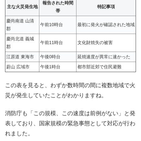
報告された時間
主な火災発生地
特記事項
帯
慶尚南道 山清
午前10時台
最初に発火が確認された地域
郡
慶尚北道 義城
午前11時台
文化財焼失の被害
郡
江原道 東海市
午後0時台
延焼速度が異常に速かった
蔚山 広域市
午後1時台
都市部近郊で住民避難
この表を見ると、わずか数時間の間に複数地域で火
災が発生していたことがわかりますね。
消防庁も「この規模、この速度は前例がない」と発
表しており、国家規模の緊急事態として対応が行わ
れました。