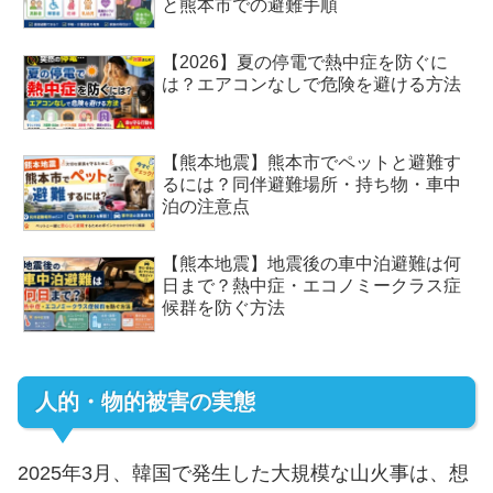
と熊本市での避難手順
【2026】夏の停電で熱中症を防ぐに
は？エアコンなしで危険を避ける方法
【熊本地震】熊本市でペットと避難す
るには？同伴避難場所・持ち物・車中
泊の注意点
【熊本地震】地震後の車中泊避難は何
日まで？熱中症・エコノミークラス症
候群を防ぐ方法
人的・物的被害の実態
2025年3月、韓国で発生した大規模な山火事は、想