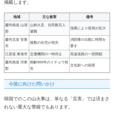
掲載します。
地域
主な被害
備考
慶尚南道 山清
山林火災、住民数百人
強風により延焼が拡大
郡
避難
慶尚北道 安東
消防隊の出動に時間を
複数の住宅が焼失
市
要す
江原道 東海市
交通機関の一時停止
高速道路の一部閉鎖
慶尚南道 河東
樹齢900年のイチョウ焼
文化財への損害
郡
失
今後に向けた問いかけ
韓国でのこの山火事は、単なる「災害」では済まさ
れない重大な警鐘でもあります。