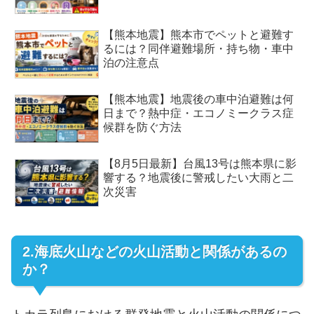
【熊本地震】熊本市でペットと避難す
るには？同伴避難場所・持ち物・車中
泊の注意点
【熊本地震】地震後の車中泊避難は何
日まで？熱中症・エコノミークラス症
候群を防ぐ方法
【8月5日最新】台風13号は熊本県に影
響する？地震後に警戒したい大雨と二
次災害
2.海底火山などの火山活動と関係があるの
か？