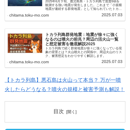
2025年6月下旬、鹿児島県・トカラ列島で震度6弱を
観測する強い地震が発生しました。これまで「小規模
地震が連続する群発地震」として知られていたトカラ
列島ですが、今回のように震度6クラスの揺れが観測
2025.07.03
chitama.toku-mo.com
されるのは異例です。「さらに大きな地震が来る...
トカラ列島群発地震：地震が徐々に強く
なるのは噴火の前兆？周辺の活火山一覧
と想定被害を徹底解説2025
トカラ列島で続く群発地震が徐々に強くなっている現
象の背景とは？火山噴火との関係や、周辺火山のリス
ク、被害想定をわかりやすく解説します。
2025.07.03
chitama.toku-mo.com
【トカラ列島】悪石島は火山って本当？ 万が一噴
火したらどうなる？噴火の規模と被害予測も解説！
目次