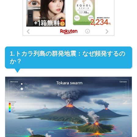
1.トカラ列島の群発地震：なぜ頻発するの
か？