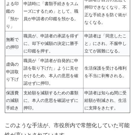
よる印
申請時に「書類手続きをスム
押印できなくなり、不
鑑の
ーズにするため」として、職
正な手続きを防ぐ術が
「預か
員が申請者の印鑑を預かる。
なくなる。
り」
職員が、申請者の承諾を得ず
申請者は「同意したこ
無断で
に、却下や減額の決定に勝手
と」にされ、不服申し
の押印
に印鑑を押す。
立てが困難になる。
職員が「申請者が自発的に申
虚偽の
請を取り下げた」ように見せ
生活保護を受ける権利
申請取
かけるため、本人の意思を確
を不当に剥奪される。
り下げ
認せずに押印。
保護費
支給額を減額するための書類
申請者は知らぬ間に受
の減額
に、本人の意思を確認せずに
給額が削減され、生活
手続き
押印。
に支障をきたす。
このような手法が、市役所内で常態化していた可能