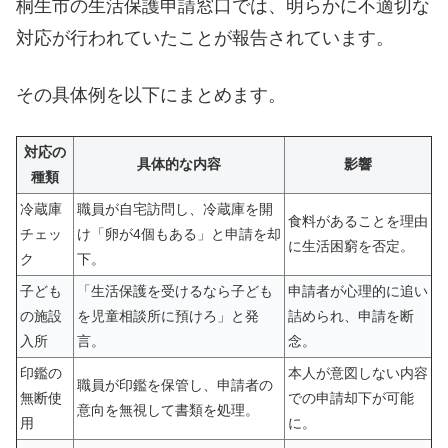
桐生市の生活保護申請窓口では、明らかに不適切な
対応が行われていたことが報告されています。
その具体例を以下にまとめます。
対応の
具体的な内容
影響
種類
冷蔵庫
職員が自宅訪問し、冷蔵庫を開
食料があることを理由
チェッ
け「卵が4個もある」と申請を却
に生活困窮を否定。
ク
下。
子ども
「生活保護を受けるなら子ども
申請者が心理的に追い
の施設
を児童相談所に預けろ」と発
詰められ、申請を断
入所
言。
念。
印鑑の
本人が意図しない内容
職員が印鑑を保管し、申請者の
無断使
での申請却下が可能
意向を無視して書類を処理。
用
に。