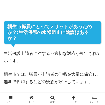
桐生市職員にとってメリットがあったの
か？:生活保護の水際阻止に陰謀はある
か？
生活保護申請者に対する不適切な対応が報告されて
います。
桐生市では、職員が申請者の印鑑を大量に保管し、
無断で押印するなどの疑惑が浮上しています。
さらに、「卵が4個もある」といった理由で申請を
却下するなど、申請者を困惑させる事例も報告され
メニュー
ホーム
検索
トップ
サイドバー