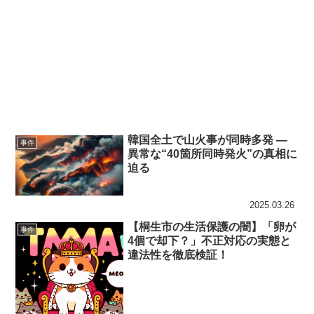
韓国全土で山火事が同時多発 ―
事件
異常な“40箇所同時発火”の真相に
迫る
2025.03.26
【桐生市の生活保護の闇】「卵が
事件
4個で却下？」不正対応の実態と
違法性を徹底検証！