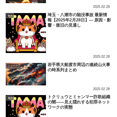
2025.02.28
埼玉・八潮市の陥没事故 最新情
事件
報【2025年2月28日】— 原因・影
響・復旧の見通し
2025.02.28
岩手県大船渡市周辺の連続山火事
ニュース
の時系列まとめ
2025.02.28
トクリュウとミャンマー詐欺組織
事件
の闇――見え隠れする犯罪ネット
ワークの実態