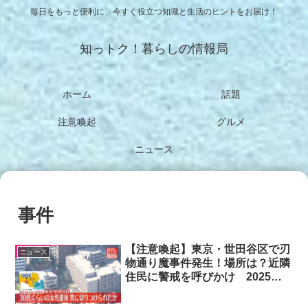
毎日をもっと便利に、今すぐ役立つ知識と生活のヒントをお届け！
知っトク！暮らしの情報局
ホーム
話題
注意喚起
グルメ
ニュース
事件
【注意喚起】東京・世田谷区で刃
ニュース
物通り魔事件発生！場所は？近隣
住民に警戒を呼びかけ 2025年9
月1日