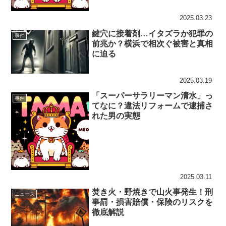
2025.03.23
鍵穴に接着剤…イタズラか犯罪の
事件
前兆か？横浜で相次ぐ被害と真相
に迫る
2025.03.19
「スーパーサラリーマン清水」っ
事件
てなに？違法リフォームで逮捕さ
れた男の実態
2025.03.11
焚き火・野焼きで山火事発生！刑
ニュース
事罰・損害賠償・保険のリスクを
徹底解説