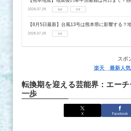
【熊本地震】地震後の車中泊避難は何日まで？熱
2026.07.29
地震
災害
【8月5日最新】台風13号は熊本県に影響する？
2026.07.29
災害
スポ
楽天 最新人気
転換期を迎える芸能界：エーチ
一歩
X
Facebook