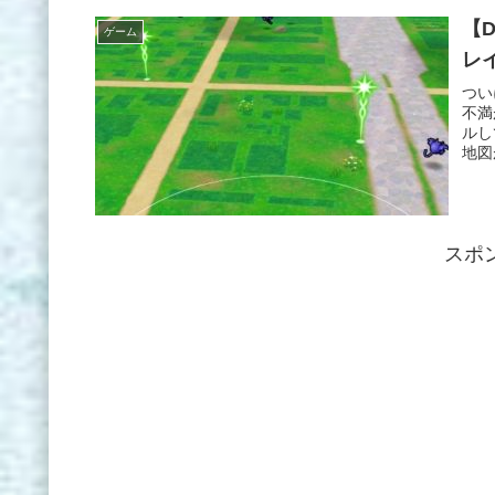
【
ゲーム
レ
つい
不満
ルし
地図
スポ