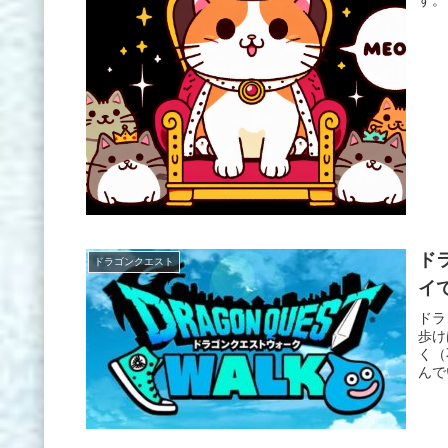
ド
ドラゴンクエスト
イ
ドラ
歩け
く（
んで