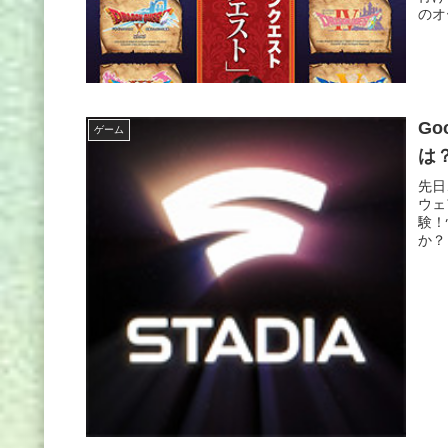
のオ
Go
ゲーム
は
先日
ウェ
験！
か？