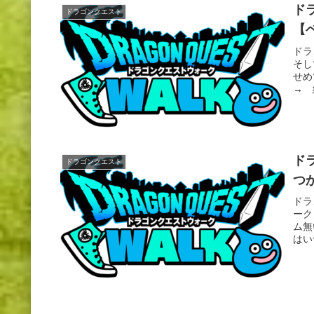
ド
ドラゴンクエスト
【
ドラ
そし
せめ
→ 
ド
ドラゴンクエスト
つ
ドラ
ーク
ム無
はい