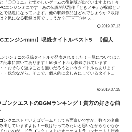
と『〇〇ミニ』と懐かしいゲームの復刻版が出ていますよね！今
PCエンジンミニです！あの伝説的話題作『ときメモ』が収録とい
とで話題になっています。他の収録作品はどれでしょうか？収録
は？気になる収録は何でしょうか？(￣▽￣;)やっ...
2019.07.13
PCエンジンmini】収録タイトルベスト5 【個人
】
エンジンミニの収録タイトルが発表されました！一覧についてはこ
の記事に書いてあります！50タイトルも収録されています
・・おそらく遊ぶことも無いだろうというタイトルもあります
・・残念ながら。そこで、個人的に楽しみにしているタイト...
2019.07.15
ラゴンクエストのBGMランキング！貴方の好きな曲
？
ゴンクエストといえばゲームとしても面白いですが、数々の名曲
み出していますよね！一度は行ってみたいと思いながらなかなか
てないのが、ドラゴンクエストのオーケストラコンサート！圧巻