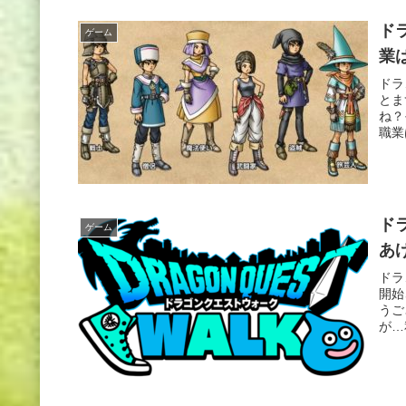
ド
ゲーム
業
ドラ
とま
ね？
職業
ド
ゲーム
あ
ドラ
開始
うご
が…