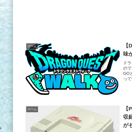
【
ゲーム
味
ドラ
ので
GO
って
【
ゲーム
収
が