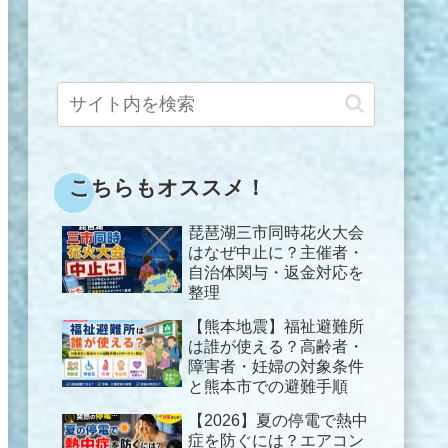
こちらもオススメ！
琵琶湖三市同時花火大会
はなぜ中止に？主催者・
自治体関与・返金対応を
整理
【熊本地震】福祉避難所
は誰が使える？高齢者・
障害者・妊婦の対象条件
と熊本市での避難手順
【2026】夏の停電で熱中
症を防ぐには？エアコン