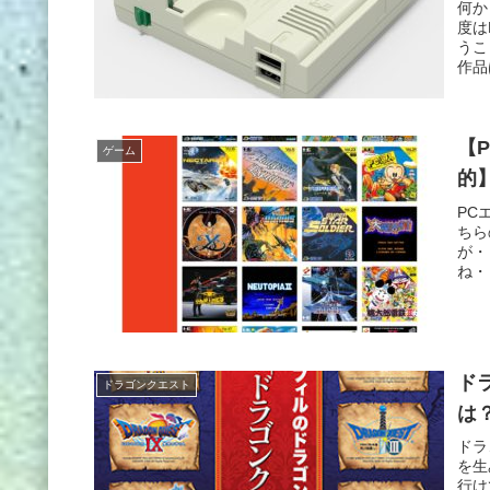
何か
度は
うこ
作品
【
ゲーム
的
PC
ちら
が・
ね・
ド
ドラゴンクエスト
は
ドラ
を生
行け