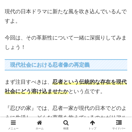
現代の日本ドラマに新たな風を吹き込んでいるんで
すよ。
今回は、その革新性について一緒に深掘りしてみま
しょう！
現代社会における忍者像の再定義
まず注目すべきは、
忍者という伝統的な存在を現代
社会にどう溶け込ませたか
という点です。
『忍びの家』では、忍者一家が現代の日本でどのよ
うに生活し、どんな葛藤を抱えているのかがリアル
に描かれています。
メニュー
ホーム
検索
トップ
サイドバー