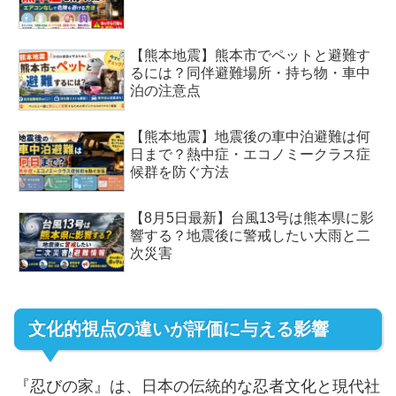
【熊本地震】熊本市でペットと避難す
るには？同伴避難場所・持ち物・車中
泊の注意点
【熊本地震】地震後の車中泊避難は何
日まで？熱中症・エコノミークラス症
候群を防ぐ方法
【8月5日最新】台風13号は熊本県に影
響する？地震後に警戒したい大雨と二
次災害
文化的視点の違いが評価に与える影響
『忍びの家』は、日本の伝統的な忍者文化と現代社