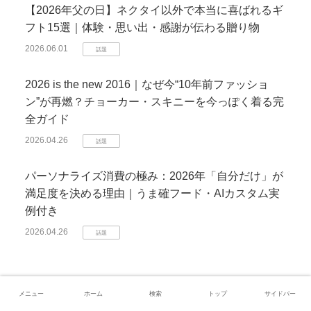
【2026年父の日】ネクタイ以外で本当に喜ばれるギ
フト15選｜体験・思い出・感謝が伝わる贈り物
2026.06.01
話題
2026 is the new 2016｜なぜ今“10年前ファッショ
ン”が再燃？チョーカー・スキニーを今っぽく着る完
全ガイド
2026.04.26
話題
パーソナライズ消費の極み：2026年「自分だけ」が
満足度を決める理由｜うま確フード・AIカスタム実
例付き
2026.04.26
話題
おすすめ
メニュー
ホーム
検索
トップ
サイドバー