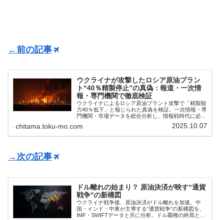
←前の記事
ウクライナが攻撃したロシア原油プラン
ト“40％精製停止”の真偽：報道・一次情
報・専門機関で徹底検証
ウクライナによるロシア原油プラント攻撃で「精製能
力40％低下」と報じられた真偽を検証。一次情報・専
門機関・市場データを総合分析し、情報戦時代に必要
な“数字を読む力”を解説。
2025.10.07
chitama.toku-mo.com
→次の記事
ドル離れの始まり？ 原油決済が映す“通貨
戦争”の新構図
ウクライナ戦争後、原油決済がドル離れを加速。中
国・インド・中東が主導する“通貨戦争”の新構図を、
IMF・SWIFTデータと共に分析。ドル覇権の終焉と多