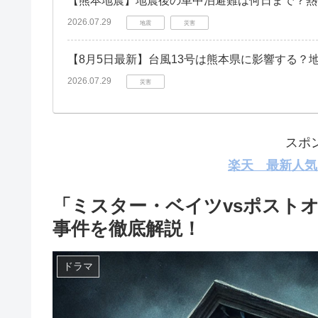
【熊本地震】地震後の車中泊避難は何日まで？熱
2026.07.29
地震
災害
【8月5日最新】台風13号は熊本県に影響する？
2026.07.29
災害
スポ
楽天 最新人気
「ミスター・ベイツvsポスト
事件を徹底解説！
ドラマ