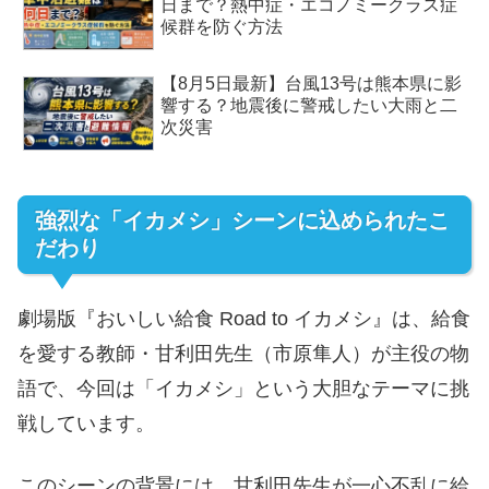
日まで？熱中症・エコノミークラス症
候群を防ぐ方法
【8月5日最新】台風13号は熊本県に影
響する？地震後に警戒したい大雨と二
次災害
強烈な「イカメシ」シーンに込められたこ
だわり
劇場版『おいしい給食 Road to イカメシ』は、給食
を愛する教師・甘利田先生（市原隼人）が主役の物
語で、今回は「イカメシ」という大胆なテーマに挑
戦しています。
このシーンの背景には、甘利田先生が一心不乱に給