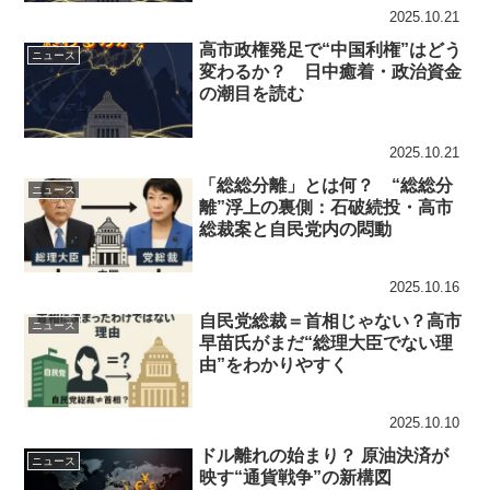
2025.10.21
高市政権発足で“中国利権”はどう
ニュース
変わるか？ 日中癒着・政治資金
の潮目を読む
2025.10.21
「総総分離」とは何？ “総総分
ニュース
離”浮上の裏側：石破続投・高市
総裁案と自民党内の悶動
2025.10.16
自民党総裁＝首相じゃない？高市
ニュース
早苗氏がまだ“総理大臣でない理
由”をわかりやすく
2025.10.10
ドル離れの始まり？ 原油決済が
ニュース
映す“通貨戦争”の新構図