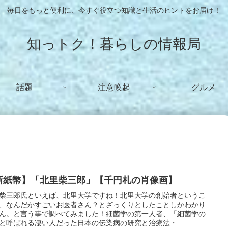
毎日をもっと便利に、今すぐ役立つ知識と生活のヒントをお届け！
知っトク！暮らしの情報局
話題
注意喚起
グルメ
新紙幣】「北里柴三郎」【千円札の肖像画】
柴三郎氏といえば、北里大学ですね！北里大学の創始者というこ
、なんだかすごいお医者さん？とざっくりとしたことしかわかり
ん。と言う事で調べてみました！細菌学の第一人者、「細菌学の
と呼ばれる凄い人だった日本の伝染病の研究と治療法・...