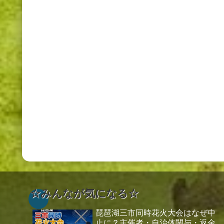
☆みんなが気になる☆
琵琶湖三市同時花火大会はなぜ中
止に？主催者・自治体関与・返金