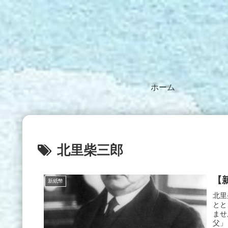
ホーム
北里柴三郎
【
新紙幣
北里
とと
ませ
父」