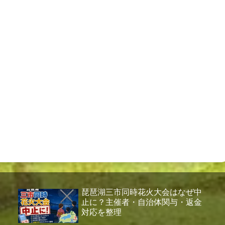
琵琶湖三市同時花火大会はなぜ中
止に？主催者・自治体関与・返金
対応を整理