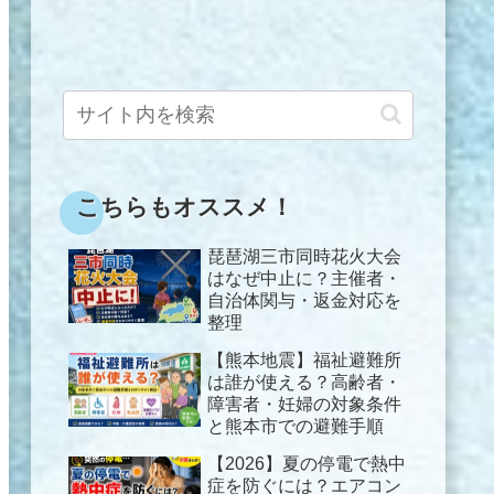
こちらもオススメ！
琵琶湖三市同時花火大会
はなぜ中止に？主催者・
自治体関与・返金対応を
整理
【熊本地震】福祉避難所
は誰が使える？高齢者・
障害者・妊婦の対象条件
と熊本市での避難手順
【2026】夏の停電で熱中
症を防ぐには？エアコン